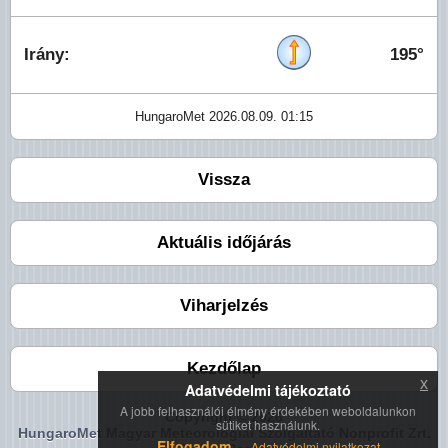
Irány:
195°
HungaroMet 2026.08.09. 01:15
Vissza
Aktuális időjárás
Viharjelzés
Kezdőlap
x
Adatvédelmi tájékoztató
A jobb felhasználói élmény érdekében weboldalunkon
Copyright © 2026
sütiket használunk.
HungaroMet Magyar Meteorológiai Szolgáltató Nonprofit Zrt.
Elfogadom
Adatvédelmi nyilatkozat