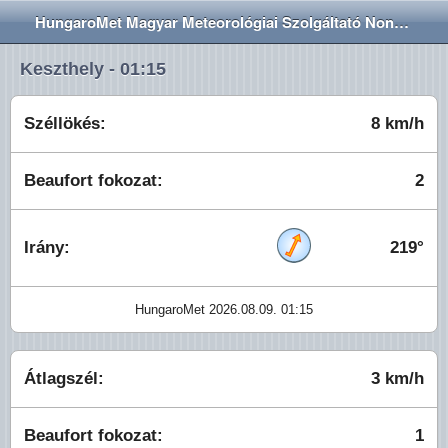
HungaroMet Magyar Meteorológiai Szolgáltató Nonprofit Zrt.
Keszthely - 01:15
Széllökés:
8 km/h
Beaufort fokozat:
2
Irány:
219°
HungaroMet 2026.08.09. 01:15
Átlagszél:
3 km/h
Beaufort fokozat:
1