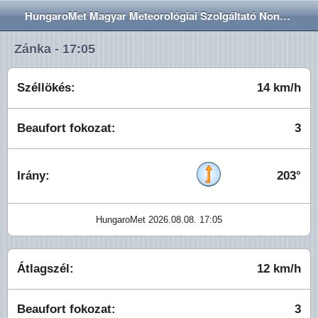
HungaroMet Magyar Meteorológiai Szolgáltató Nonprofit Zrt.
Zánka - 17:05
Széllökés:
14 km/h
Beaufort fokozat:
3
Irány:
203°
HungaroMet 2026.08.08. 17:05
Átlagszél:
12 km/h
Beaufort fokozat:
3