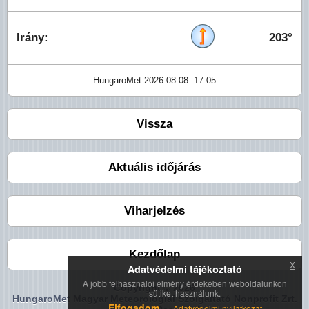
Irány:
203°
HungaroMet 2026.08.08. 17:05
Vissza
Aktuális időjárás
Viharjelzés
Kezdőlap
x
Adatvédelmi tájékoztató
A jobb felhasználói élmény érdekében weboldalunkon
Copyright © 2026
sütiket használunk.
HungaroMet Magyar Meteorológiai Szolgáltató Nonprofit Zrt.
Elfogadom
Adatvédelmi nyilatkozat