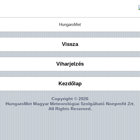
HungaroMet
Vissza
Viharjelzés
Kezdőlap
Copyright © 2026
HungaroMet Magyar Meteorológiai Szolgáltató Nonprofit Zrt.
All Rights Reserved.